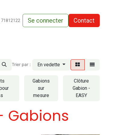
Se connecter
Contact
de-vente
 71812122
En vedette
Trier par :
ts
Gabions
Clôture
pour
sur
Gabion -
ns
mesure
EASY
- Gabions