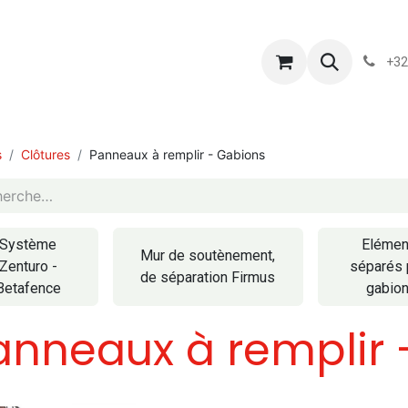
s
Blog
Chassart
Évènements
Conditions-generales-
+32
s
Clôtures
Panneaux à remplir - Gabions
Système
Elémen
Mur de soutènement,
Zenturo -
séparés 
de séparation Firmus
Betafence
gabio
anneaux à remplir 