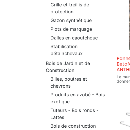
Grille et treillis de
protection
Gazon synthétique
Plots de marquage
Dalles en caoutchouc
Stabilisation
bétail/chevaux
Panne
Bois de Jardin et de
Betaf
ANTH
Construction
Le mur
Billes, poutres et
donner
votre 
chevrons
design
!Atouts
Produits en azobé - Bois
- Instal
exotique
- Quali
- Desi
Tuteurs - Bois ronds -
Votre 
sera ré
Lattes
pannea
les po
Bois de construction
Zentur