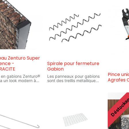
au Zenturo Super
ence -
Spirale pour fermeture
RACITE
Gabion
Pince uni
 en gabions Zenturo®
Les panneaux pour gabions
Agrafes 
a un look modern à
sont des treillis métallique
espace. Devenez le co-
revêtu d'une couche d'alliage
er de votre clôture
de zinc et d'aluminium.En
combinant les divers
Déstocka
lation facile
panneaux et renfort avec des
té
spirales ou des agrafes pour
gn innovant
la fermeture, vous pourrez
mur gabion Zenturo
fabriquer toutes sortes de
alisé avec les
dimensions de gabion
ux Zenturo Super et
différentes. Les cages ainsi
teaux rectangulaires
construites sont à remplir de
o, complétés des
différents types de pierres.