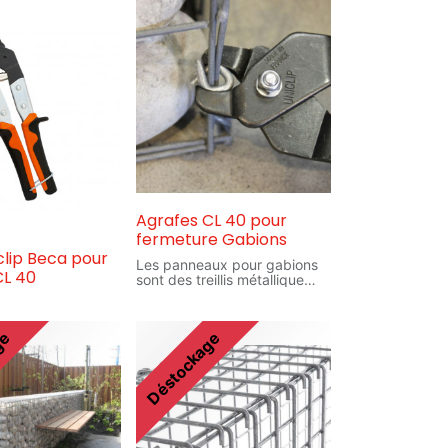
Agrafes CL 40 pour
fermeture Gabions
clip Beca pour
Les panneaux pour gabions
CL 40
sont des treillis métallique
revêtu d'une couche d'alliage
de zinc et d'aluminium.En
combinant les divers
ge
Déstockage
panneaux et renfort avec des
spirales ou des agrafes pour
la fermeture, vous pourrez
fabriquer toutes sortes de
dimensions de gabion
différentes. Les cages ainsi
construites sont à remplir de
différents types de pierres.