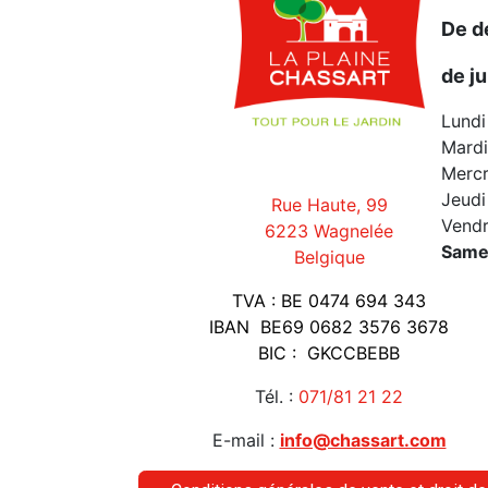
De d
de ju
Lund
Mard
Mercr
Jeud
Rue Haute, 99
Vendr
6223 Wagnelée
Same
Belgique
TVA : BE 0474 694 343
IBAN BE69 0682 3576 3678
BIC : GKCCBEBB
Tél. :
071/81 21 22
E-mail :
info@chassart.com