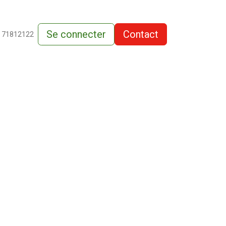
Se connecter
Contact
de-vente
 71812122