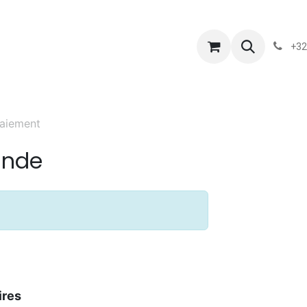
s
Blog
Chassart
Évènements
Conditions-generales-
+32
aiement
ande
ires