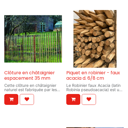
Clôture en châtaignier
Piquet en robinier - faux
espacement 35 mm
acacia d. 6/8 cm
Cette clôture en châtaignier
Le Robinier faux Acacia (latin
naturel est fabriquée par les
Robinia pseudoacacia) est un
"Feuillardiers" traditionnels du
arbre originaire du nord-est
Limousin. Sa couleur, sa
des États-Unis. Les noms
durabilité naturelle et sa
fréquemment rencontrés pour
dureté en font un choix
Robinier faux acacia sont;
incontournable. Le fil
«acacia» (nom commercial),
d'assemblage est galvanisé à
«faux-acacia», Black locust en
chaud. Idéalement, elle se fixe
anglais, Robinie ou
sur des piquets en châtaignier
Akazienbaum en allemand ou