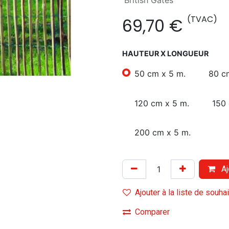
'British Gates'
(TVAC)
69,70
€
HAUTEUR X LONGUEUR
50 cm x 5 m.
80 c
120 cm x 5 m.
150 
200 cm x 5 m.
Aj
Ajouter à la liste de souha
Comparer