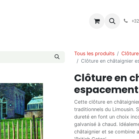
s
Blog
Chassart
Évènements
Conditions-generales-
+32
Tous les produits
Clôture
Clôture en châtaignier
Clôture en c
espacement
Cette clôture en châtaignier
traditionnels du Limousin. S
dureté en font un choix inc
galvanisé à chaud. Idéalemen
châtaignier et se combine av