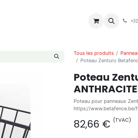
s
Blog
Chassart
Évènements
Conditions-generales-
+32
Tous les produits
Panneau
Poteau Zenturo Betafe
Poteau Zent
ANTHRACITE
Poteau pour panneaux Zent
https://www.betafence.be/
(TVAC)
82,66
€