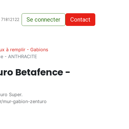
Se connecter
Contact
de-vente
 71812122
x à remplir - Gabions
nce - ANTHRACITE
uro Betafence -
uro Super.
fr/mur-gabion-zenturo