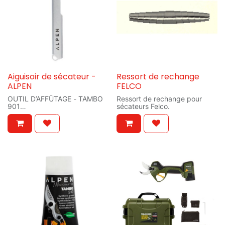
Aiguisoir de sécateur -
Ressort de rechange
ALPEN
FELCO
OUTIL D’AFFÛTAGE - TAMBO
Ressort de rechange pour
901
sécateurs Felco.
Longueur: 112 x 8 x 12 mm
Poids: 40 gr
Matériau : Aluminium matricé
avec pierre en carbure / Logo
ALPEN imprimé sur le boîtier /
Ouverture pour porte-clés