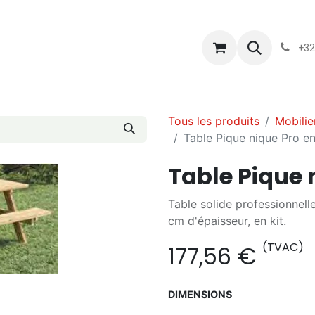
s
Blog
Chassart
Évènements
Conditions-generales-
+32
Tous les produits
Mobilie
Table Pique nique Pro en
Table Pique 
Table solide professionnell
cm d'épaisseur, en kit.
(TVAC)
177,56
€
DIMENSIONS