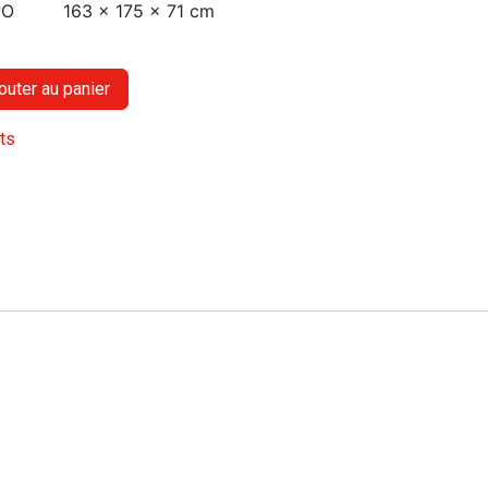
PO
163 x 175 x 71 cm
outer au panier
its