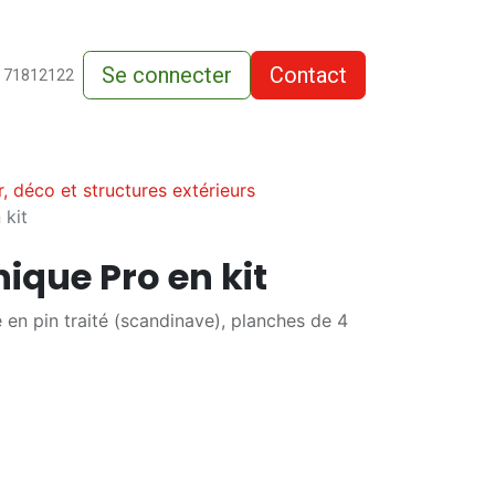
Se connecter
Contact
de-vente
 71812122
r, déco et structures extérieurs
 kit
nique Pro en kit
e en pin traité (scandinave), planches de 4