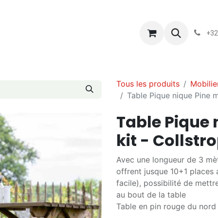
s
Blog
Chassart
Évènements
Conditions-generales-
+32
Tous les produits
Mobilie
Table Pique nique Pine m
Table Pique 
kit - Collstr
Avec une longueur de 3 mèt
offrent jusque 10+1 places 
facile), possibilité de mett
au bout de la table
Table en pin rouge du nor