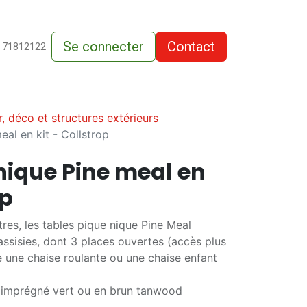
Se connecter
Contact
de-vente
 71812122
r, déco et structures extérieurs
eal en kit - Collstrop
nique Pine meal en
op
res, les tables pique nique Pine Meal
assisies, dont 3 places ouvertes (accès plus
re une chaise roulante ou une chaise enfant
d imprégné vert ou en brun tanwood