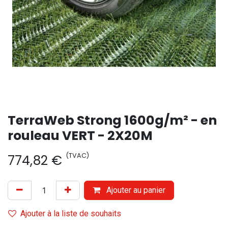
TerraWeb Strong 1600g/m² - en
rouleau VERT - 2X20M
(TVAC)
774,82
€
Ajouter au panier
Ajouter à la liste de souhaits