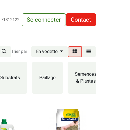
Se connecter
Contact
de-vente
 71812122
En vedette
Trier par :
Semences
Substrats
Paillage
Clôtur
& Plantes