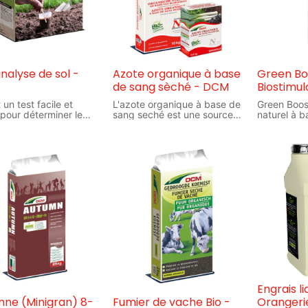
analyse de sol -
Azote organique à base
Green Bo
de sang sèché - DCM
Biostimul
un test facile et
L'azote organique à base de
Green Boos
 pour déterminer le
sang seché est une source
naturel à b
cidité et l'état nutritif
d'azote 100% naturelle, à
lombricom
. Grâce à la DCM
action longue et douce, il
Green Boos
app, les résultats
convient pour tous les
utilisé pou
s sont immédiatement
légumes, herbes
plantes et 
ormés en conseils
aromatiques, fruits et plantes
particulièr
nalisés, adaptés à
ornementales, il favorise la
prolonger l
azon, jardin et/ou
croissance des feuilles et des
bénéfiques
r. Pour l'aménagement
tiges et remédie au
PUR VER® t
tretien ainsi que pour
jaunissement provoqué par
saison.
re des problèmes
un manque d'azote. C'est un
Green Boos
iques. Une mesure pour
mélange d'engrais
naturel et 
rs conseils.
organiques azotés - 14 %
autorisé en
azote organique (N).
biologique
règlement 
Engrais l
ne (Minigran) 8-
Fumier de vache Bio -
Orangerie