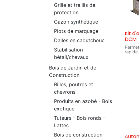
Grille et treillis de
protection
Gazon synthétique
Plots de marquage
Kit d'
DCM
Dalles en caoutchouc
Permet 
Stabilisation
rapide
taux d'a
bétail/chevaux
du sol
Garden 
Bois de Jardin et de
obtenu
Construction
transf
person
Billes, poutres et
votre g
potage
chevrons
et l'en
résoud
Produits en azobé - Bois
spécif
plusieu
exotique
Tuteurs - Bois ronds -
Lattes
Bois de construction
Autom