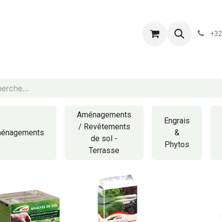
s
Blog
Chassart
Évènements
Conditions-generales-
+32
Aménagements
Engrais
/ Revêtements
énagements
&
de sol -
Phytos
Terrasse