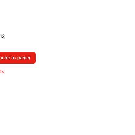
12
outer au panier
its