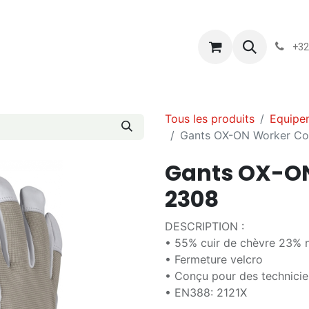
s
Blog
Chassart
Évènements
Conditions-generales-
+32
Tous les produits
Equipe
Gants OX-ON Worker Co
Gants OX-O
2308
DESCRIPTION :
• 55% cuir de chèvre 23% 
• Fermeture velcro
• Conçu pour des technicie
• EN388: 2121X