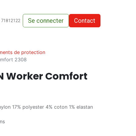
Se connecter
Contact
de-vente
 71812122
ments de protection
mfort 2308
N Worker Comfort
nylon 17% polyester 4% coton 1% elastan
ns