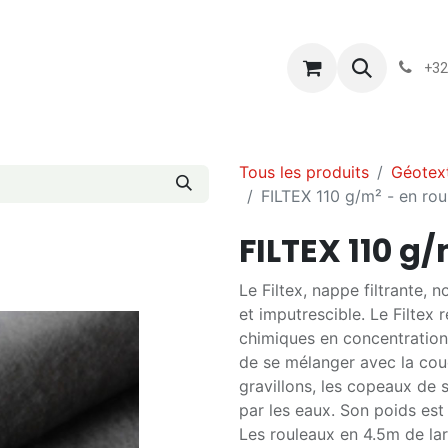
s
Blog
Chassart
Évènements
Conditions-generales-
+32
Tous les produits
Géotext
FILTEX 110 g/m² - en rou
FILTEX 110 g
Le Filtex, nappe filtrante, 
et imputrescible. Le Filtex 
chimiques en concentration 
de se mélanger avec la couc
gravillons, les copeaux de sc
par les eaux. Son poids est
Les rouleaux en 4.5m de larg