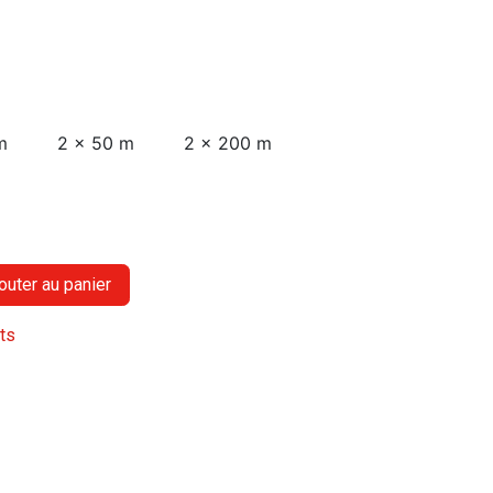
m
2 x 50 m
2 x 200 m
outer au panier
its