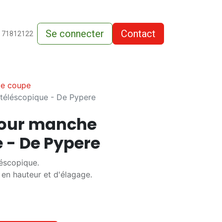
Se connecter
Contact
de-vente
 71812122
de coupe
 téléscopique - De Pypere
 pour manche
 - De Pypere
léscopique.
 en hauteur et d'élagage.