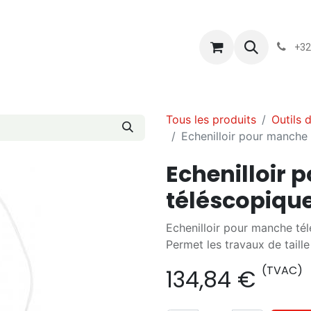
s
Blog
Chassart
Évènements
Conditions-generales-
+32
Tous les produits
Outils 
Echenilloir pour manche
Echenilloir
téléscopique
Echenilloir pour manche té
Permet les travaux de taille
(TVAC)
134,84
€