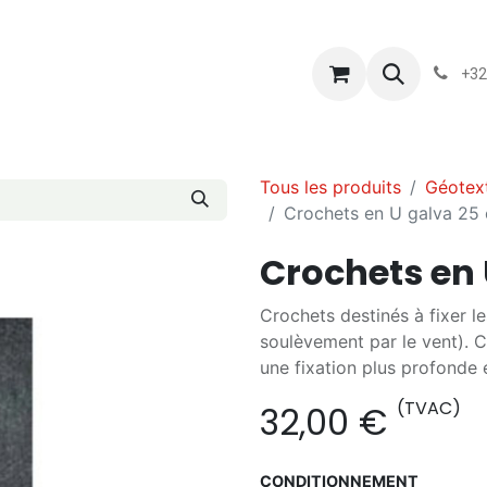
s
Blog
Chassart
Évènements
Conditions-generales-
+32
Tous les produits
Géotext
Crochets en U galva 25
Crochets en
Crochets destinés à fixer le
soulèvement par le vent). C
une fixation plus profonde 
(TVAC)
32,00
€
CONDITIONNEMENT