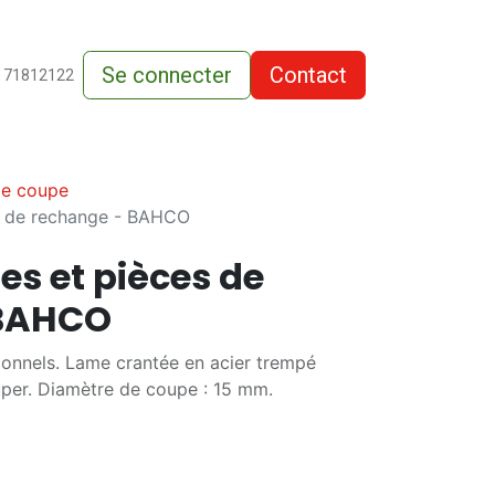
Se connecter
Contact
de-vente
 71812122
de coupe
ces de rechange - BAHCO
ies et pièces de
 BAHCO
sionnels. Lame crantée en acier trempé
uper. Diamètre de coupe : 15 mm.