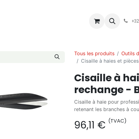
s
Blog
Chassart
Évènements
Conditions-generales-
+32
Tous les produits
Outils 
Cisaille à haies et piè
Cisaille à ha
rechange -
Cisaille à haie pour profes
retenant les branches à co
(TVAC)
96,11
€