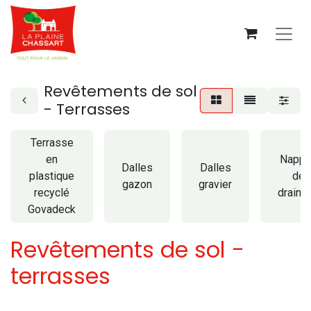
Revêtements de sol
- Terrasses
Terrasse
en
Napp
Dalles
Dalles
plastique
de
gazon
gravier
recyclé
draina
Govadeck
Revêtements de sol -
terrasses