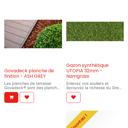
Gazon synthétique
Govadeck planche de
UTOPIA 32mm -
finition - ASH GREY
Namgrass
Les planches de terrasse
Enlevez vos souliers et
Govadeck® sont des planches
éprouvez la richesse du Green
massives en plastique recyclé
Utopia. La composition royale
Govaplast de qualité
et technologique et les fibres
supérieure. Une terrasse
de 32 mm donnent une
Govadeck se place à l'aide du
sentiment ultra doux. Un
système Gova-connect. C'est
mélange de fibres droites,
une fixation en plastique, de
frisées et réalistes fait que le
Nouveau !
qualité supérieure, avec
Green Utopia est le produit
laquelle les planches sont
idéal pour des surfaces plus
fixées tous les 35 cm à la
petites. Ce type est aussi