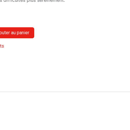
s difficultés plus sereinement.
outer au panier
its