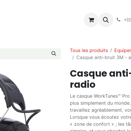
s
Blog
Chassart
Évènements
Conditions-generales-
+32
Tous les produits
Equipe
Casque anti-bruit 3M - 
Casque anti-
radio
Le casque WorkTunes™ Pro v
plus simplement du monde. 
travaillez agréablement, vou
Lorsque vous écoutez votr
« zone de confort » ; les t