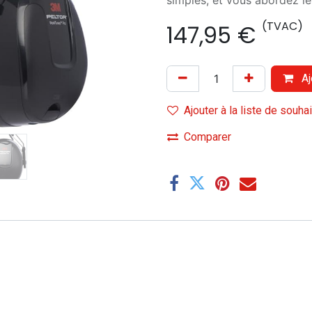
simples, et vous abordez le
(TVAC)
147,95
€
Aj
Ajouter à la liste de souha
Comparer