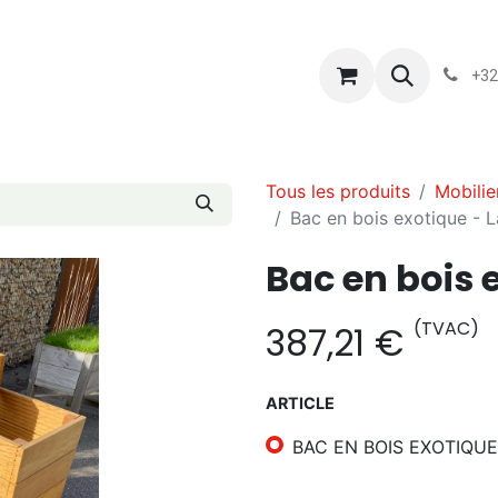
s
Blog
Chassart
Évènements
Conditions-generales-
+32
Tous les produits
Mobilie
Bac en bois exotique - L
Bac en bois 
(TVAC)
387,21
€
ARTICLE
BAC EN BOIS EXOTIQU