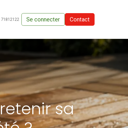
Se connecter
Contact
de-vente
 71812122
etenir sa
été ?