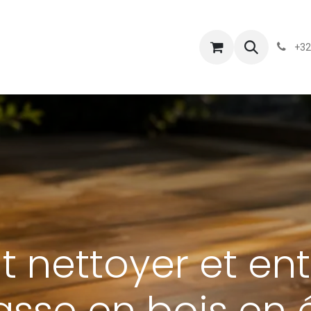
s
Blog
Chassart
Évènements
Conditions-generales-
+32
nettoyer et entr
asse en bois en 