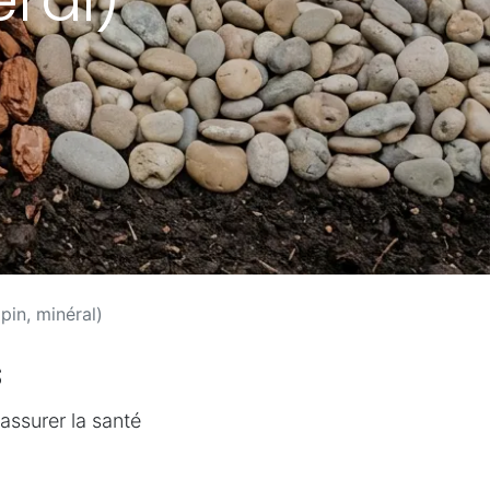
pin, minéral)
s
assurer la santé