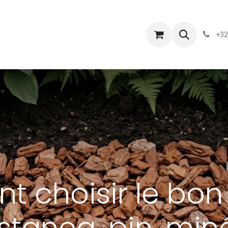
s
Blog
Chassart
Évènements
Conditions-generales-
+32
 choisir le bon 
stanea, pin, miné