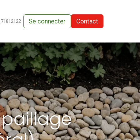
Se connecter
Contact
de-vente
 71812122
paillage
ral)