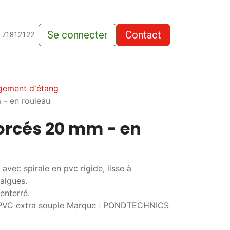
Se connecter
Contact
de-vente
 71812122
ement d'étang
 - en rouleau
orcés 20 mm - en
avec spirale en pvc rigide, lisse à
 algues.
enterré.
 : PVC extra souple Marque : PONDTECHNICS