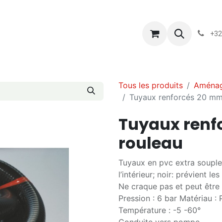
s
Blog
Chassart
Évènements
Conditions-generales-
+32
Tous les produits
Aménag
Tuyaux renforcés 20 mm
Tuyaux renf
rouleau
Tuyaux en pvc extra souple 
l’intérieur; noir: prévient les
Ne craque pas et peut être 
Pression : 6 bar Matériau
Température : -5 -60°