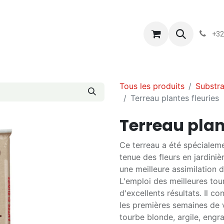
s
Blog
Chassart
Évènements
Conditions-generales-
+32
Tous les produits
Substra
Terreau plantes fleuries
Terreau plan
Ce terreau a été spécialem
tenue des fleurs en jardiniè
une meilleure assimilation 
L'emploi des meilleures tou
d'excellents résultats. Il c
les premières semaines de v
tourbe blonde, argile, engra