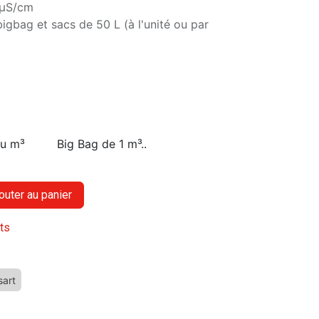
 µS/cm
bigbag et sacs de 50 L (à l'unité ou par
au m³
Big Bag de 1 m³..
outer au panier
its
sart