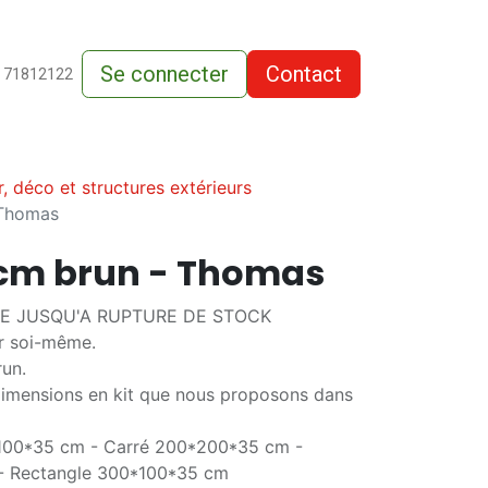
Se connecter
Contact
de-vente
 71812122
r, déco et structures extérieurs
 Thomas
7 cm brun - Thomas
TE JUSQU'A RUPTURE DE STOCK
r soi-même.
run.
dimensions en kit que nous proposons dans
*100*35 cm - Carré 200*200*35 cm -
- Rectangle 300*100*35 cm