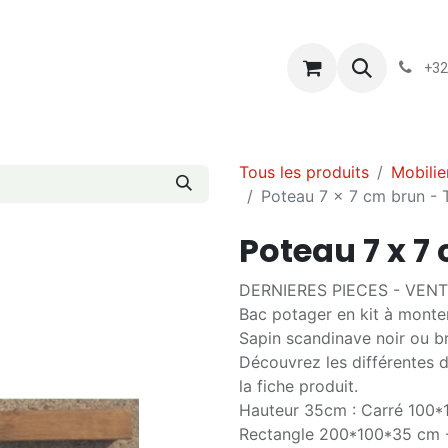
s
Blog
Chassart
Évènements
Conditions-generales-
+32
Tous les produits
Mobilie
Poteau 7 x 7 cm brun -
Poteau 7 x 
DERNIERES PIECES - VEN
Bac potager en kit à monte
Sapin scandinave noir ou b
Découvrez les différentes 
la fiche produit.
Hauteur 35cm : Carré 100
Rectangle 200*100*35 cm 