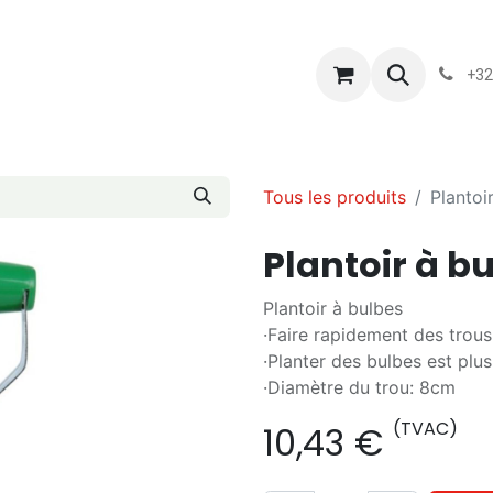
s
Blog
Chassart
Évènements
Conditions-generales-
+32
Tous les produits
Plantoi
Plantoir à b
Plantoir à bulbes
·Faire rapidement des trous
·Planter des bulbes est plus
·Diamètre du trou: 8cm
(TVAC)
10,43
€