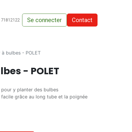
Se connecter
Contact
de-vente
 71812122
r à bulbes - POLET
ulbes - POLET
 pour y planter des bulbes
 facile grâce au long tube et la poignée