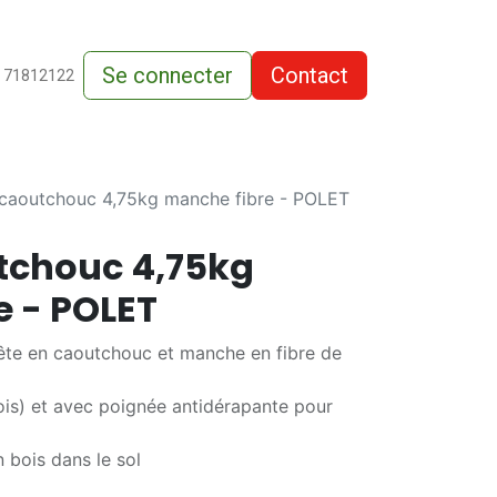
Se connecter
Contact
de-vente
 71812122
 caoutchouc 4,75kg manche fibre - POLET
utchouc 4,75kg
e - POLET
tête en caoutchouc et manche en fibre de
bois) et avec poignée antidérapante pour
n bois dans le sol