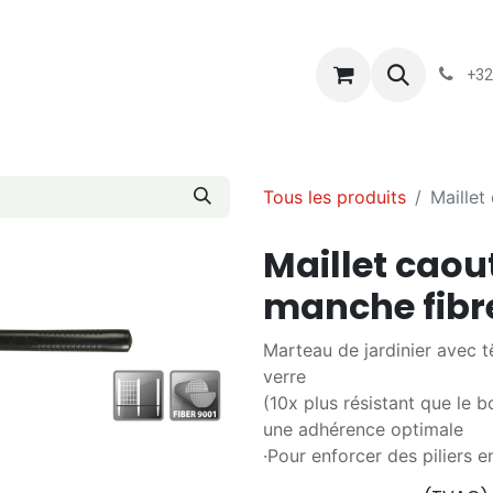
s
Blog
Chassart
Évènements
Conditions-generales-
+32
Tous les produits
Maillet
Maillet cao
manche fibr
Marteau de jardinier avec 
verre
(10x plus résistant que le 
une adhérence optimale
·Pour enforcer des piliers e