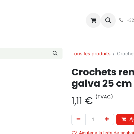
s
Blog
Chassart
Évènements
Conditions-generales-
+32
Tous les produits
Crochet
Crochets ren
galva 25 cm
(TVAC)
1,11
€
Aj
Ajouter à la liste de souha