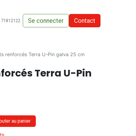
Se connecter
Contact
de-vente
 71812122
s renforcés Terra U-Pin galva 25 cm
forcés Terra U-Pin
outer au panier
its