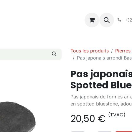
s
Blog
Chassart
Évènements
Conditions-generales-
+32
Tous les produits
Pierres
Pas japonais arrondi Ba
Pas japonais
Spotted Blu
Pas japonais de formes arr
en spotted bluestone, adouc
(TVAC)
20,50
€