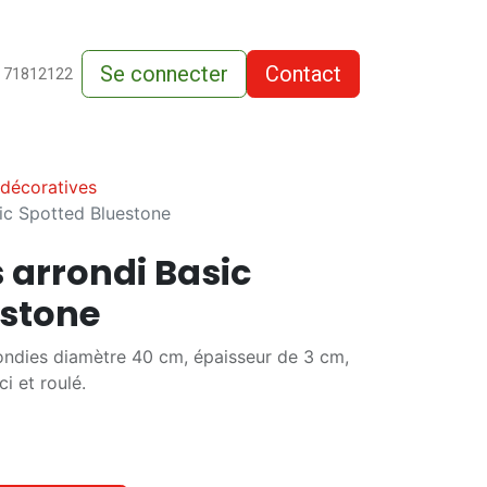
Se connecter
Contact
de-vente
 71812122
 décoratives
sic Spotted Bluestone
 arrondi Basic
estone
ondies diamètre 40 cm, épaisseur de 3 cm,
i et roulé.