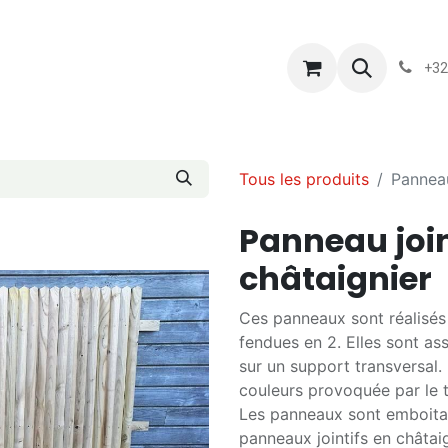
s
Blog
Chassart
Évènements
Conditions-generales-
+32
Tous les produits
Panneau
Panneau join
châtaignier
Ces panneaux sont réalisés 
fendues en 2. Elles sont as
sur un support transversal. 
couleurs provoquée par le ta
Les panneaux sont emboitabl
panneaux jointifs en châtai