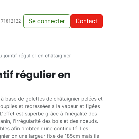
Se connecter
Contact
de-vente
 71812122
 jointif régulier en châtaignier
tif régulier en
à base de golettes de châtaignier pelées et
souplies et redressées à la vapeur et figées
L'effet est superbe grâce à l'inégalité des
nin, l'irrégularité des bois et des noeuds.
es afin d'obtenir une continuité. Les
gnier on une largeur fixe de 185cm mais ils