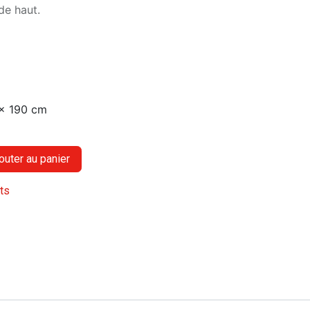
de haut.
x 190 cm
outer au panier
its