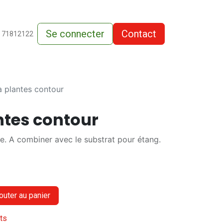
Se connecter
Contact
de-vente
 71812122
à plantes contour
ntes contour
ue. A combiner avec le substrat pour étang.
outer au panier
its