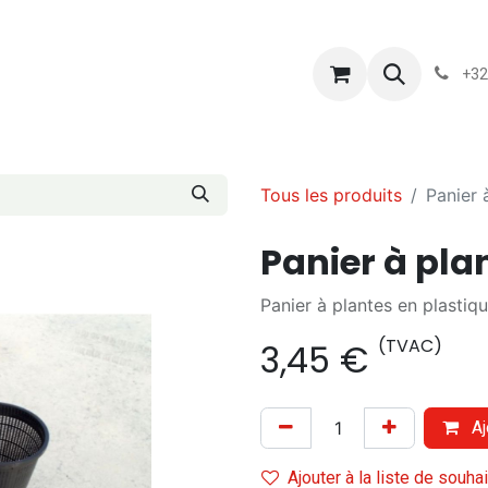
s
Blog
Chassart
Évènements
Conditions-generales-
+32
Tous les produits
Panier 
Panier à pla
Panier à plantes en plastiq
(TVAC)
3,45
€
Aj
Ajouter à la liste de souha