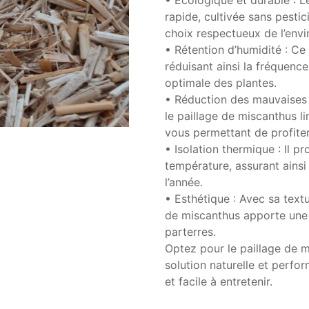
• Écologique et durable : L
rapide, cultivée sans pestic
choix respectueux de l’env
• Rétention d’humidité : Ce 
réduisant ainsi la fréquenc
optimale des plantes.
• Réduction des mauvaises h
le paillage de miscanthus li
vous permettant de profiter
• Isolation thermique : Il p
température, assurant ainsi
l’année.
• Esthétique : Avec sa textur
de miscanthus apporte une 
parterres.
Optez pour le paillage de m
solution naturelle et perfo
et facile à entretenir.