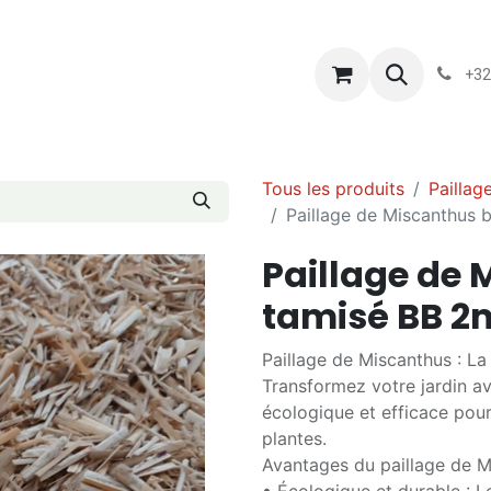
s
Blog
Chassart
Évènements
Conditions-generales-
+32
Tous les produits
Paillag
Paillage de Miscanthus 
Paillage de 
tamisé BB 2
Paillage de Miscanthus : La 
Transformez votre jardin av
écologique et efficace pour
plantes.
Avantages du paillage de M