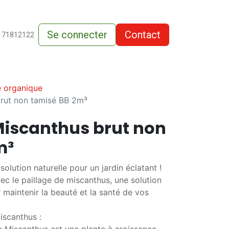
Se connecter
Contact
de-vente
 71812122
e organique
brut non tamisé BB 2m³
Miscanthus brut non
m³
solution naturelle pour un jardin éclatant !
ec le paillage de miscanthus, une solution
 maintenir la beauté et la santé de vos
iscanthus :