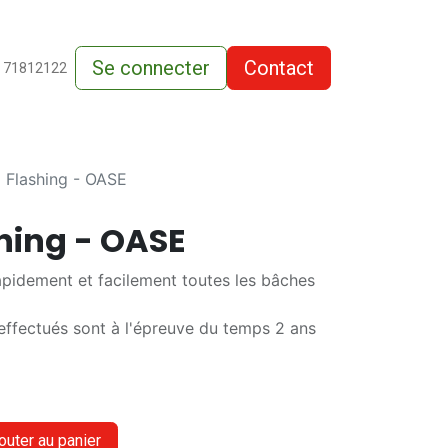
Se connecter
Contact
de-vente
 71812122
 Flashing - OASE
hing - OASE
pidement et facilement toutes les bâches
effectués sont à l'épreuve du temps 2 ans
outer au panier