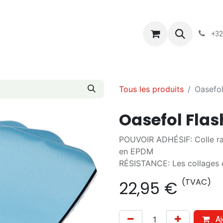
s
Blog
Chassart
Évènements
Conditions-generales-
+32
Tous les produits
Oasefol
Oasefol Flas
POUVOIR ADHÉSIF: Colle ra
en EPDM
RÉSISTANCE​​: Les collages 
(TVAC)
22,95
€
Aj