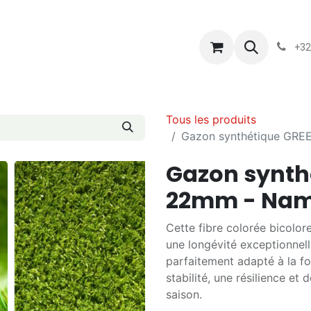
s
Blog
Chassart
Évènements
Conditions-generales-
+32
Tous les produits
Gazon synthétique GR
Gazon synth
22mm - Nam
Cette fibre colorée bicolore
une longévité exceptionnell
parfaitement adapté à la fo
stabilité, une résilience e
saison.