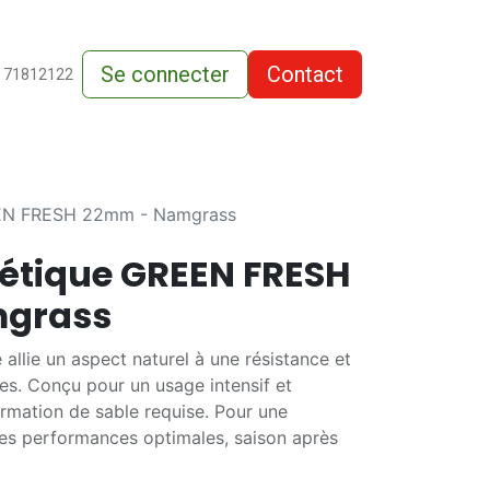
Se connecter
Contact
de-vente
 71812122
EEN FRESH 22mm - Namgrass
étique GREEN FRESH
grass
 allie un aspect naturel à une résistance et
es. Conçu pour un usage intensif et
rmation de sable requise. Pour une
t des performances optimales, saison après