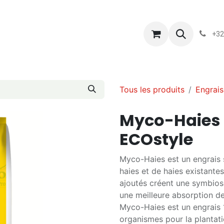
s
Blog
Chassart
Évènements
Conditions-generales-
+32
Tous les produits
Engrais
Myco-Haies 
ECOstyle
Myco-Haies est un engrais s
haies et de haies existante
ajoutés créent une symbios
une meilleure absorption de
Myco-Haies est un engrais 
organismes pour la plantati