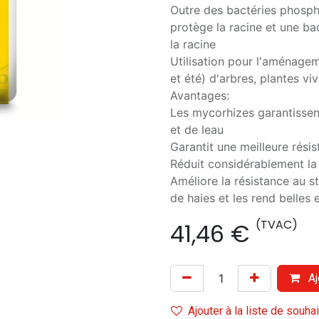
Outre des bactéries phospha
protège la racine et une bac
la racine
Utilisation pour l'aménagem
et été) d'arbres, plantes vi
Avantages:
Les mycorhizes garantissen
et de leau
Garantit une meilleure résis
Réduit considérablement la 
Améliore la résistance au s
de haies et les rend belles e
(TVAC)
41,46
€
Aj
Ajouter à la liste de souha