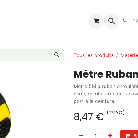
s
Blog
Chassart
Évènements
Conditions-generales-
+32
Tous les produits
Matérie
Mètre Ruban
Mètre 5M à ruban enroulabl
choc, recul automatique a
port à la ceinture.
(TVAC)
8,47
€
Aj