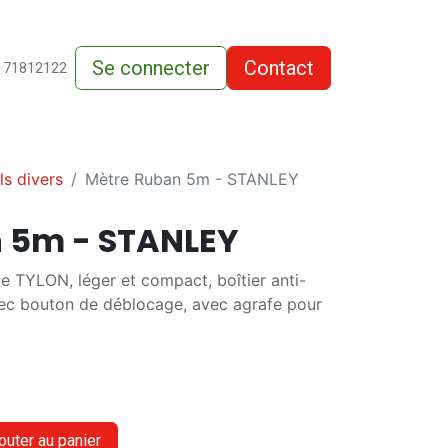
Se connecter
Contact
de-vente
 71812122
ls divers
Mètre Ruban 5m - STANLEY
 5m - STANLEY
e TYLON, léger et compact, boîtier anti-
vec bouton de déblocage, avec agrafe pour
outer au panier