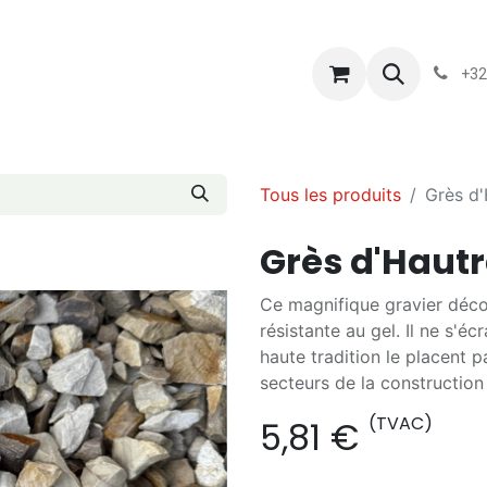
s
Blog
Chassart
Évènements
Conditions-generales-
+32
Tous les produits
Grès d
Grès d'Haut
Ce magnifique gravier déco
résistante au gel. Il ne s'éc
haute tradition le placent p
secteurs de la construction
(TVAC)
5,81
€