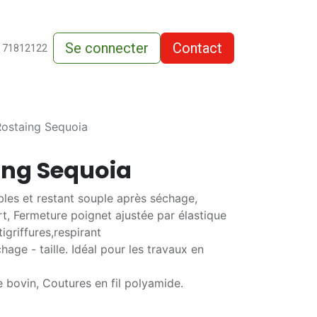
Se connecter
Contact
de-vente
 71812122
Rostaing Sequoia
ing Sequoia
bles et restant souple après séchage,
rt, Fermeture poignet ajustée par élastique
igriffures,respirant
chage - taille. Idéal pour les travaux en
e bovin, Coutures en fil polyamide.