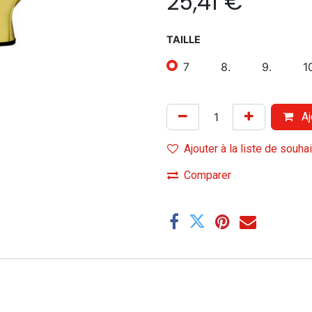
25,41
€
TAILLE
7
8.
9.
1
Aj
Ajouter à la liste de souha
Comparer