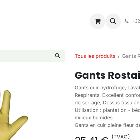
s
Blog
Chassart
Évènements
Conditions-generales-
+32
Tous les produits
Gants 
Gants Rosta
Gants cuir hydrofuge, Lava
Respirants, Excellent confo
de serrage, Dessus tissu ant
Utilisation : plantation - bê
milieux humides
Gants en cuir pleine fleur d
(TVAC)