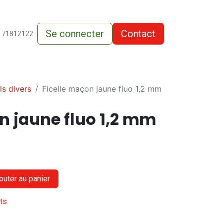
Se connecter
Contact
de-vente
 71812122
ls divers
Ficelle maçon jaune fluo 1,2 mm
n jaune fluo 1,2 mm
outer au panier
its