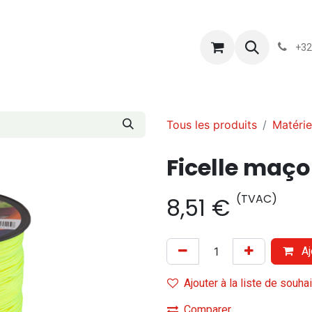
s
Blog
Chassart
Évènements
Conditions-generales-
+32
Tous les produits
Matérie
Ficelle maço
(TVAC)
8,51
€
Aj
Ajouter à la liste de souha
Comparer