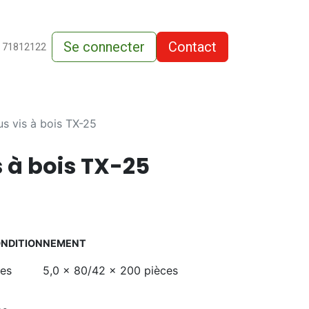
Se connecter
Contact
de-vente
 71812122
s vis à bois TX-25
 à bois TX-25
ONDITIONNEMENT
ces
5,0 x 80/42 x 200 pièces