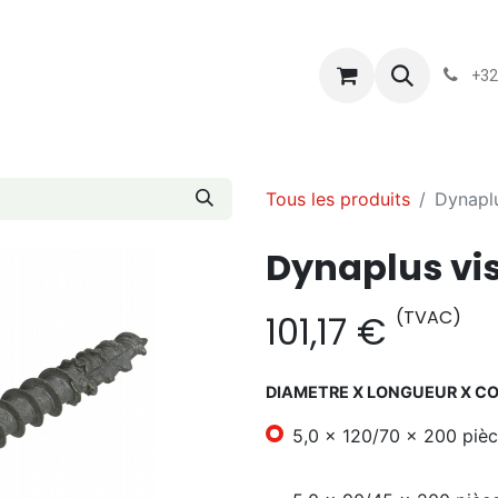
s
Blog
Chassart
Évènements
Conditions-generales-
+32
Tous les produits
Dynaplu
Dynaplus vis
(TVAC)
101,17
€
DIAMETRE X LONGUEUR X C
5,0 x 120/70 x 200 piè