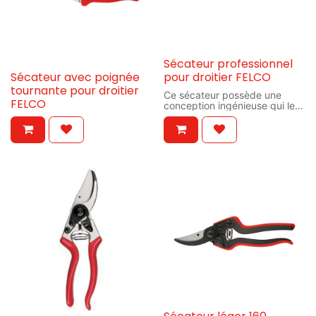
Sécateur professionnel
Sécateur avec poignée
pour droitier FELCO
tournante pour droitier
Ce sécateur possède une
FELCO
conception ingénieuse qui le
rend idéal pour vos travaux de
taille difficiles. L’excellente
ergonomie de l’outil est
particulièrement adaptée aux
utilisateurs ayant de grandes
mains et confère un sentiment
de confiance qui naît d’une
prise en main ferme et
confortable de l’outil. Grâce à
sa tête de coupe inclinée, le
FELCO 8 devient
instantanément un
prolongement naturel de votre
main pour une efficacité
accrue dans tous vos travaux
de taille.