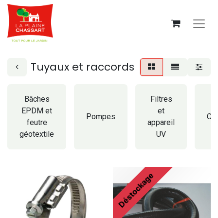
Tuyaux et raccords
Bâches
Filtres
EPDM et
et
Pompes
Ca
feutre
appareil
géotextile
UV
Déstockage