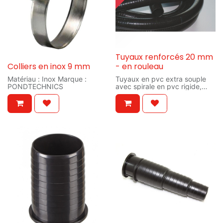
Tuyaux renforcés 20 mm
Colliers en inox 9 mm
- en rouleau
Matériau : Inox Marque :
Tuyaux en pvc extra souple
PONDTECHNICS
avec spirale en pvc rigide,
lisse à l’intérieur; noir: prévient
les algues.
Ne craque pas et peut être
enterré.
Pression : 6 bar Matériau :
PVC extra souple Marque :
PONDTECHNICS Température
: -5 -60°
Conduite vers pompe
Conduite vers filtre
Conduite vers cascade
Conduite vers passe-parois