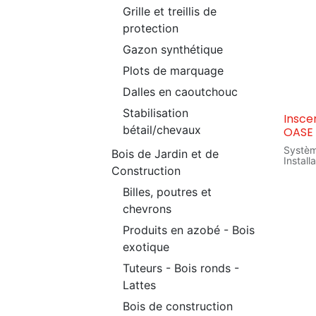
Grille et treillis de
protection
Gazon synthétique
Plots de marquage
Dalles en caoutchouc
Stabilisation
Insce
bétail/chevaux
OASE
Systèm
Bois de Jardin et de
Install
Construction
qui pe
ultéri
Billes, poutres et
Protect
project
chevrons
solici
Produits en azobé - Bois
exotique
Tuteurs - Bois ronds -
Lattes
Bois de construction