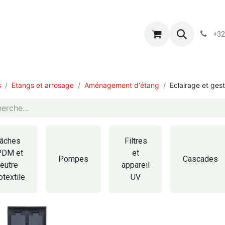
s
Blog
Chassart
Évènements
Conditions-generales-
+32
s
Etangs et arrosage
Aménagement d'étang
Eclairage et gest
âches
Filtres
PDM et
et
Pompes
Cascades
feutre
appareil
otextile
UV