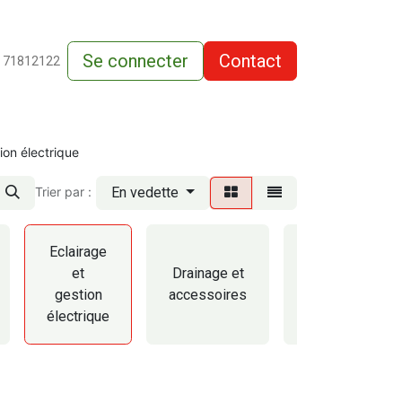
Se connecter
Contact
de-vente
 71812122
ion électrique
En vedette
Trier par :
Eclairage
Tuyaux
et
Drainage et
et
gestion
accessoires
raccords
électrique