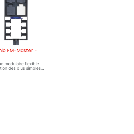
nio FM-Master -
e modulaire flexible
ation des plus simples,
ut être étendue
eurement
ion contre les
ions d'eau et autres
tations mécaniques