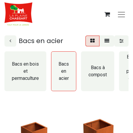
Bacs en acier
Br
Bacs en bois
Bacs
Bacs à
et
en
pa
compost
permaculture
acier
en
C