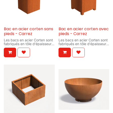
Bac en acier corten sans
Bac en acier corten avec
pieds - Carrez
pieds - Carrez
Les bacs en acier Corten sont
Les bacs en acier Corten sont
fabriqués en tôle d'épaisseur
fabriqués en tôle d'épaisseur
2mm. Il est également
2mm. Il est également
possible de les fabriquer avec
possible de les fabriquer avec
des épaisseurs de 3, 4 ou
des épaisseurs de 3, 4 ou
5mm. L'acier Corten est un
5mm. L'acier Corten est un
alliage à base de fer, cuivre,
alliage à base de fer, cuivre,
silice, nickel et chrome.
silice, nickel et chrome.
Exposé aux intempéries, il
Exposé aux intempéries, il
s'oxyde en surface et se
s'oxyde en surface et se
recouvre dune pellicule de
recouvre dune pellicule de
rouille qui procure à ces bacs
rouille qui procure à ces bacs
un aspect authentique et
un aspect authentique et
naturel. Cette pellicule de
naturel. Cette pellicule de
surface protège le métal en
surface protège le métal en
dessous de toute nouvelle
dessous de toute nouvelle
corrosion, garantissant au
corrosion, garantissant au
produit une durée de vie
produit une durée de vie
particulièrement longue.Il est
particulièrement longue.Il est
important de noter que les
important de noter que les