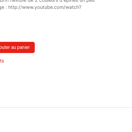
 brin flexible de 2 couleurs d'épines un peu
age : http://www.youtube.com/watch?
outer au panier
its