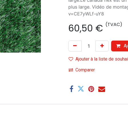
large.Le canada flex est un
plus large. Vidéo de mont
v=CE7yWLf-uY8
(TVAC)
60,50
€
Aj
Ajouter à la liste de souha
Comparer