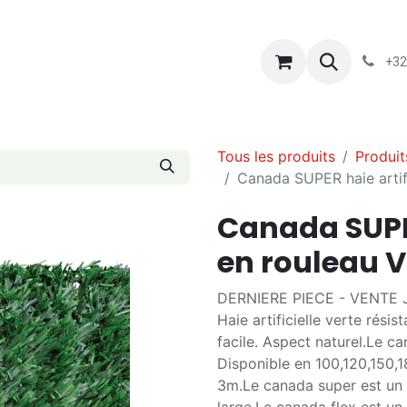
s
Blog
Chassart
Évènements
Conditions-generales-
+32
Tous les produits
Produit
Canada SUPER haie artifi
Canada SUPER
en rouleau 
DERNIERE PIECE - VENTE
Haie artificielle verte rési
facile. Aspect naturel.Le ca
Disponible en 100,120,150,
3m.Le canada super est un 