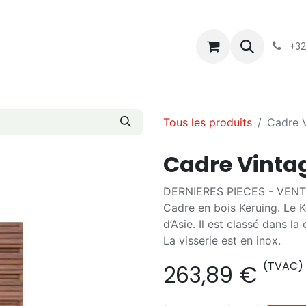
s
Blog
Chassart
Évènements
Conditions-generales-
+32
Tous les produits
Cadre V
Cadre Vintag
DERNIERES PIECES - VEN
Cadre en bois Keruing. Le 
d’Asie. Il est classé dans l
La visserie est en inox.
(TVAC)
263,89
€