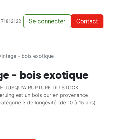
Se connecter
Contact
de-vente
 71812122
intage - bois exotique
e - bois exotique
TE JUSQU'A RUPTURE DU STOCK.
Keruing est un bois dur en provenance
a catégorie 3 de longévité (de 10 à 15 ans).