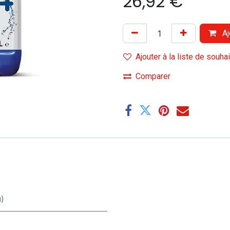
26,92
€
Aj
Ajouter à la liste de souha
Comparer
u)