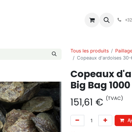
s
Blog
Chassart
Évènements
Conditions-generales-
+32
Tous les produits
Paillag
Copeaux d'ardoises 30-
Copeaux d'a
Big Bag 1000
(TVAC)
151,61
€
Aj