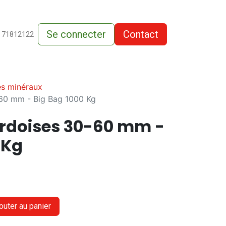
Se connecter
Contact
de-vente
 71812122
es minéraux
60 mm - Big Bag 1000 Kg
rdoises 30-60 mm -
 Kg
outer au panier