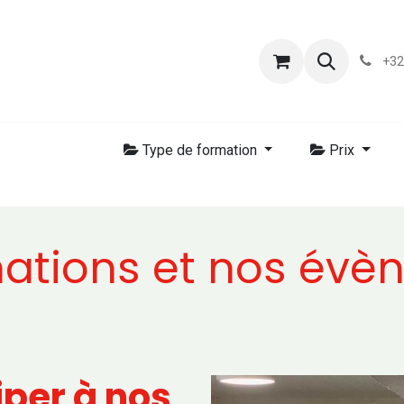
s
Blog
Chassart
Évènements
Conditions-generales-
+32
Type de formation
Prix
ations et nos évè
iper à nos