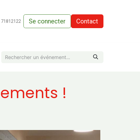
Se connecter
Contact
de-vente
 71812122
nements !