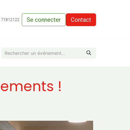
Se connecter
Contact
de-vente
 71812122
nements !