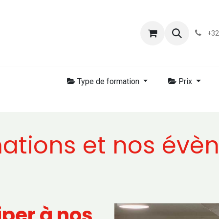
s
Blog
Chassart
Évènements
Conditions-generales-
+32
Type de formation
Prix
ations et nos évè
iper à nos