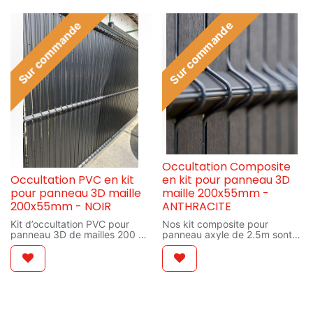
Sur commande
Sur commande
Occultation Composite
Occultation PVC en kit
en kit pour panneau 3D
pour panneau 3D maille
maille 200x55mm -
200x55mm - NOIR
ANTHRACITE
Kit d’occultation PVC pour
Nos kit composite pour
panneau 3D de mailles 200 x
panneau axyle de 2.5m sont
55mm.
d’une qualité sans égal grâce
Le kit est complet fournit avec
à ses finitions en aluminium et
l’ensemble des profils
vous garantissent une clôture
nécessaires
moderne et design !
à l’assemblage dans le
panneau
Sans tressage, avec un
Spécification technique :
système de fixation breveté,