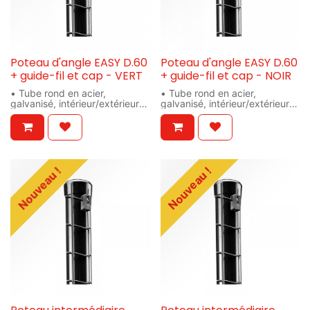
Poteau d'angle EASY D.60
Poteau d'angle EASY D.60
+ guide-fil et cap - VERT
+ guide-fil et cap - NOIR
• Tube rond en acier,
• Tube rond en acier,
galvanisé, intérieur/extérieur
galvanisé, intérieur/extérieur
(275 à 360 gr/m²) et
(275 à 360 gr/m²) et
thermolaqué (+/- 80µ)
thermolaqué (+/- 80µ)
• Poteau intermédiaire:
• Poteau intermédiaire:
Ø48/1,5mm
Ø48/1,5mm
• Poteau d'angle: Ø60/2mm
• Poteau d'angle: Ø60/2mm
• Jambe de Force:
• Jambe de Force:
Nouveau !
Nouveau !
Ø38/1,5mm
Ø38/1,5mm
• Lisse tubulaire: Ø42/1,5mm
• Lisse tubulaire: Ø42/1,5mm